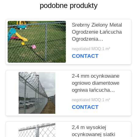
PRIVACY
podobne produkty
POLICY
Srebrny Zielony Metal
Ogrodzenie Łańcucha
Ogrodzenia
Diamentowy Kształt
negotiated MOQ:1 m²
Dziury Odporność na
CONTACT
warunki atmosferyczne
2-4 mm ocynkowane
ogniowo diamentowe
ogniwa łańcucha
Odporność na
negotiated MOQ:1 m²
starzenie
CONTACT
2,4 m wysokiej
ocynkowanej siatki