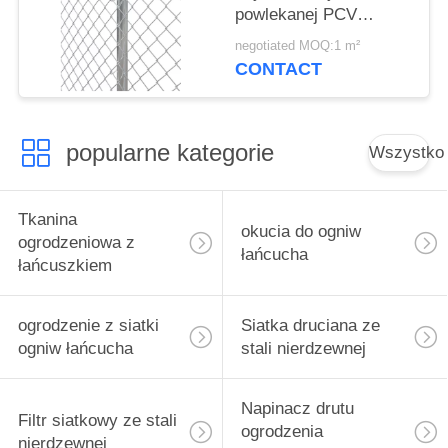
powlekanej PCV
Odporność na słońce
negotiated MOQ:1 m²
CONTACT
popularne kategorie
Wszystko
Tkanina
okucia do ogniw
ogrodzeniowa z
łańcucha
łańcuszkiem
ogrodzenie z siatki
Siatka druciana ze
ogniw łańcucha
stali nierdzewnej
Napinacz drutu
Filtr siatkowy ze stali
ogrodzenia
nierdzewnej