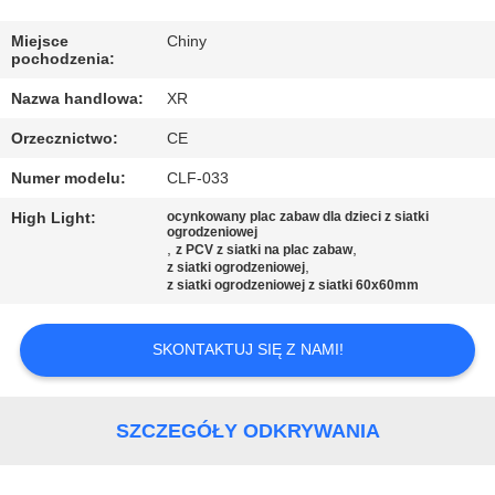
KONTROLA
JAKOŚCI
Miejsce
Chiny
pochodzenia:
Nazwa handlowa:
XR
SKONTAKTUJ
Orzecznictwo:
CE
SIĘ
Numer modelu:
CLF-033
Z
NAMI
High Light:
ocynkowany plac zabaw dla dzieci z siatki
ogrodzeniowej
,
,
z PCV z siatki na plac zabaw
,
z siatki ogrodzeniowej
POPROSIĆ
z siatki ogrodzeniowej z siatki 60x60mm
O
SKONTAKTUJ SIĘ Z NAMI!
WYCENĘ
SITEMAP
SZCZEGÓŁY ODKRYWANIA