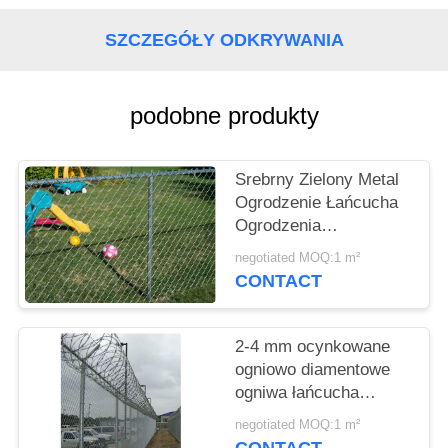
PRIVACY
POLICY
SZCZEGÓŁY ODKRYWANIA
podobne produkty
Srebrny Zielony Metal
Ogrodzenie Łańcucha
Ogrodzenia
Diamentowy Kształt
negotiated MOQ:1 m²
Dziury Odporność na
CONTACT
warunki atmosferyczne
2-4 mm ocynkowane
ogniowo diamentowe
ogniwa łańcucha
Odporność na
negotiated MOQ:1 m²
starzenie