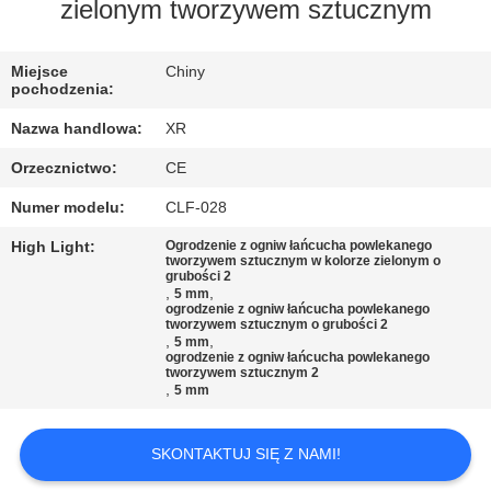
KONTROLA
zielonym tworzywem sztucznym
JAKOŚCI
Miejsce
Chiny
pochodzenia:
SKONTAKTUJ
Nazwa handlowa:
XR
SIĘ
Orzecznictwo:
CE
Z
Numer modelu:
CLF-028
NAMI
High Light:
Ogrodzenie z ogniw łańcucha powlekanego
tworzywem sztucznym w kolorze zielonym o
grubości 2
POPROSIĆ
,
,
5 mm
ogrodzenie z ogniw łańcucha powlekanego
O
tworzywem sztucznym o grubości 2
,
,
5 mm
WYCENĘ
ogrodzenie z ogniw łańcucha powlekanego
tworzywem sztucznym 2
,
5 mm
SITEMAP
SKONTAKTUJ SIĘ Z NAMI!