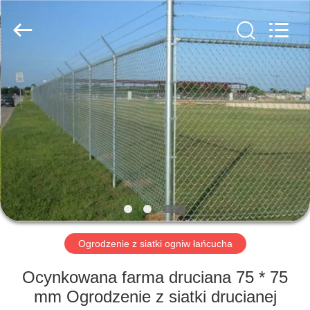
PING
XI
RUN
METAL
MESH
CO.,LTD.
All
Rights
DOM
Reserved.
PRODUKTY
O
NAS
WYCIECZKA
PO
Ogrodzenie z siatki ogniw łańcucha
FABRYCE
Ocynkowana farma druciana 75 * 75
mm Ogrodzenie z siatki drucianej