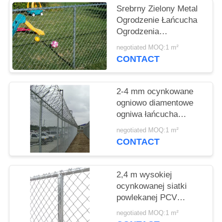
PRIVACY
Srebrny Zielony Metal
POLICY
Ogrodzenie Łańcucha
Ogrodzenia
Diamentowy Kształt
negotiated MOQ:1 m²
Dziury Odporność na
CONTACT
warunki atmosferyczne
2-4 mm ocynkowane
ogniowo diamentowe
ogniwa łańcucha
Odporność na
negotiated MOQ:1 m²
starzenie
CONTACT
2,4 m wysokiej
ocynkowanej siatki
powlekanej PCV
Odporność na słońce
negotiated MOQ:1 m²