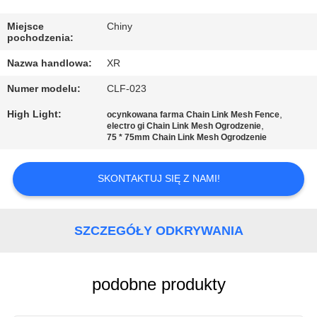
KONTROLA
JAKOŚCI
Miejsce
Chiny
pochodzenia:
Nazwa handlowa:
XR
SKONTAKTUJ
Numer modelu:
CLF-023
SIĘ
High Light:
,
Z
ocynkowana farma Chain Link Mesh Fence
,
electro gi Chain Link Mesh Ogrodzenie
NAMI
75 * 75mm Chain Link Mesh Ogrodzenie
SKONTAKTUJ SIĘ Z NAMI!
POPROSIĆ
O
WYCENĘ
SZCZEGÓŁY ODKRYWANIA
SITEMAP
podobne produkty