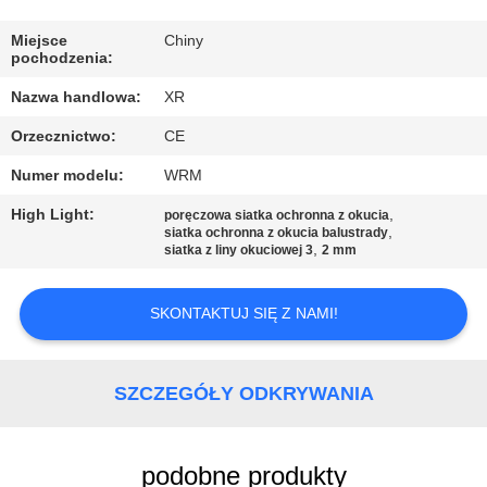
KONTROLA
JAKOŚCI
Miejsce
Chiny
pochodzenia:
Nazwa handlowa:
XR
SKONTAKTUJ
Orzecznictwo:
CE
SIĘ
Numer modelu:
WRM
Z
NAMI
High Light:
,
poręczowa siatka ochronna z okucia
,
siatka ochronna z okucia balustrady
,
siatka z liny okuciowej 3
2 mm
POPROSIĆ
SKONTAKTUJ SIĘ Z NAMI!
O
WYCENĘ
SZCZEGÓŁY ODKRYWANIA
SITEMAP
podobne produkty