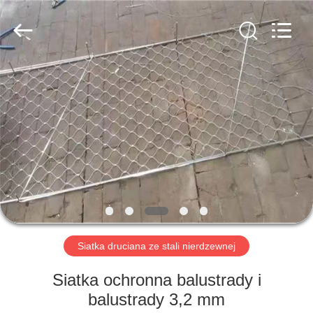
PING
XI
RUN
METAL
MESH
CO.,LTD.
All
Rights
DOM
Reserved.
PRODUKTY
O
NAS
WYCIECZKA
PO
Siatka druciana ze stali nierdzewnej
FABRYCE
Siatka ochronna balustrady i
balustrady 3,2 mm