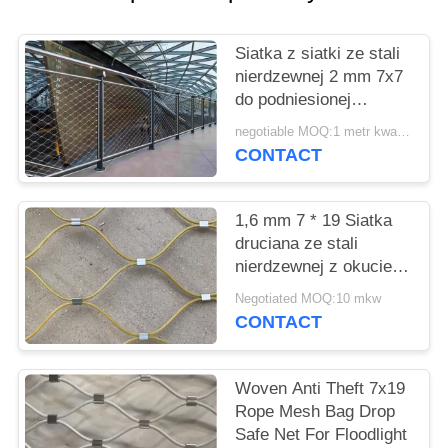
PRIVACY
POLICY
Siatka z siatki ze stali
nierdzewnej 2 mm 7x7
do podniesionej
poręczy chodnikowej
negotiable MOQ:1 metr kwadratowy
CONTACT
1,6 mm 7 * 19 Siatka
druciana ze stali
nierdzewnej z okuciem
i tkanym wypełnieniem
Negotiated MOQ:10 mkw
balkonowym
CONTACT
Woven Anti Theft 7x19
Rope Mesh Bag Drop
Safe Net For Floodlight