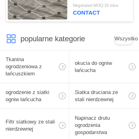
Negotiated MOQ:10 mkw
CONTACT
popularne kategorie
Wszystko
Tkanina
okucia do ogniw
ogrodzeniowa z
łańcucha
łańcuszkiem
ogrodzenie z siatki
Siatka druciana ze
ogniw łańcucha
stali nierdzewnej
Napinacz drutu
Filtr siatkowy ze stali
ogrodzenia
nierdzewnej
gospodarstwa