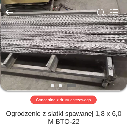
PING
XI
RUN
METAL
MESH
CO.,LTD.
All
Rights
DOM
Reserved.
PRODUKTY
O
NAS
WYCIECZKA
PO
Concertina z drutu ostrzowego
FABRYCE
Ogrodzenie z siatki spawanej 1,8 x 6,0
M BTO-22