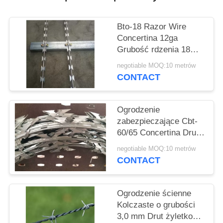
PRIVACY
POLICY
Bto-18 Razor Wire
Concertina 12ga
Grubość rdzenia 18
mm Długość kolczasty
negotiable MOQ:10 metrów
CONTACT
Ogrodzenie
zabezpieczające Cbt-
60/65 Concertina Drut
kolczasty Pojedyncza
negotiable MOQ:10 metrów
cewka Średnica 700
CONTACT
mm
Ogrodzenie ścienne
Kolczaste o grubości
3,0 mm Drut żyletkowy