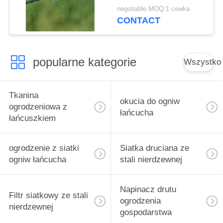
Concertina
negotiable MOQ:1 cewka
ocynkowany /
CONTACT
aluminiowy
popularne kategorie
Wszystko
Tkanina
okucia do ogniw
ogrodzeniowa z
łańcucha
łańcuszkiem
ogrodzenie z siatki
Siatka druciana ze
ogniw łańcucha
stali nierdzewnej
Napinacz drutu
Filtr siatkowy ze stali
ogrodzenia
nierdzewnej
gospodarstwa