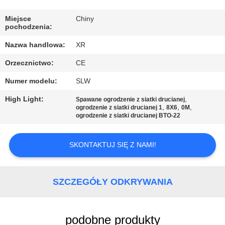
KONTROLA
JAKOŚCI
Miejsce
Chiny
pochodzenia:
Nazwa handlowa:
XR
SKONTAKTUJ
Orzecznictwo:
CE
SIĘ
Numer modelu:
SLW
Z
NAMI
High Light:
,
Spawane ogrodzenie z siatki drucianej
,
,
,
ogrodzenie z siatki drucianej 1
8X6
0M
ogrodzenie z siatki drucianej BTO-22
POPROSIĆ
SKONTAKTUJ SIĘ Z NAMI!
O
WYCENĘ
SZCZEGÓŁY ODKRYWANIA
SITEMAP
podobne produkty