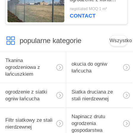
tenisowego
negotiated MOQ:1 m²
CONTACT
popularne kategorie
Wszystko
Tkanina
okucia do ogniw
ogrodzeniowa z
łańcucha
łańcuszkiem
ogrodzenie z siatki
Siatka druciana ze
ogniw łańcucha
stali nierdzewnej
Napinacz drutu
Filtr siatkowy ze stali
ogrodzenia
nierdzewnej
gospodarstwa