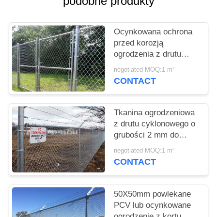
podobne produkty
PRIVACY
POLICY
Ocynkowana ochrona
przed korozją
ogrodzenia z drutu
diamentowego o
negotiated MOQ:1 m²
średnicy 2-3 mm
CONTACT
Tkanina ogrodzeniowa
z drutu cyklonowego o
grubości 2 mm do
paneli ogrodzeniowych
negotiated MOQ:1 m²
ze stali diamentowej
CONTACT
odporna na zużycie
50X50mm powlekane
PCV lub ocynkowane
ogrodzenie z kortu