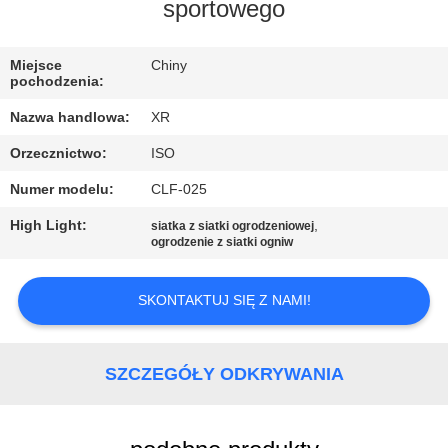
KONTROLA
sportowego
JAKOŚCI
Miejsce
Chiny
pochodzenia:
SKONTAKTUJ
Nazwa handlowa:
XR
SIĘ
Orzecznictwo:
ISO
Z
Numer modelu:
CLF-025
NAMI
High Light:
,
siatka z siatki ogrodzeniowej
ogrodzenie z siatki ogniw
POPROSIĆ
O
SKONTAKTUJ SIĘ Z NAMI!
WYCENĘ
SZCZEGÓŁY ODKRYWANIA
SITEMAP