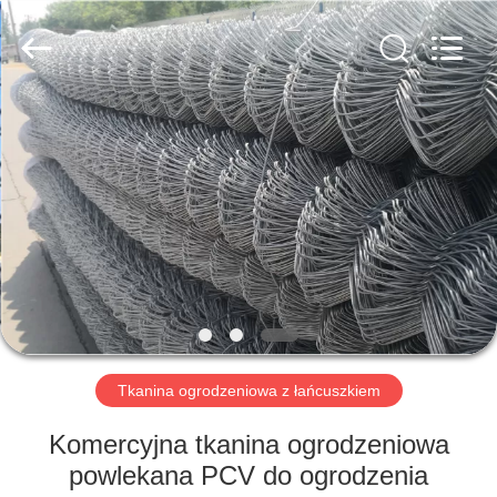
PING
XI
RUN
METAL
MESH
CO.,LTD.
All
Rights
DOM
Reserved.
PRODUKTY
O
NAS
WYCIECZKA
PO
Tkanina ogrodzeniowa z łańcuszkiem
FABRYCE
Komercyjna tkanina ogrodzeniowa
powlekana PCV do ogrodzenia