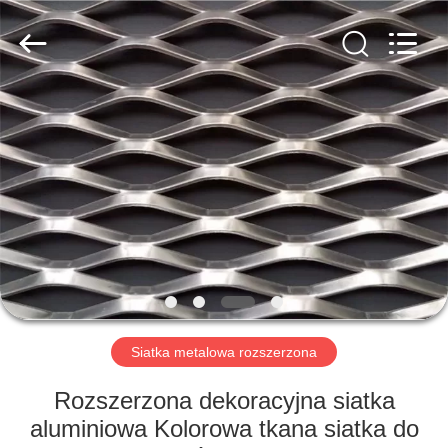
PING
XI
RUN
METAL
MESH
CO.,LTD.
All
Rights
DOM
Reserved.
PRODUKTY
O
NAS
WYCIECZKA
PO
Siatka metalowa rozszerzona
FABRYCE
Rozszerzona dekoracyjna siatka
aluminiowa Kolorowa tkana siatka do