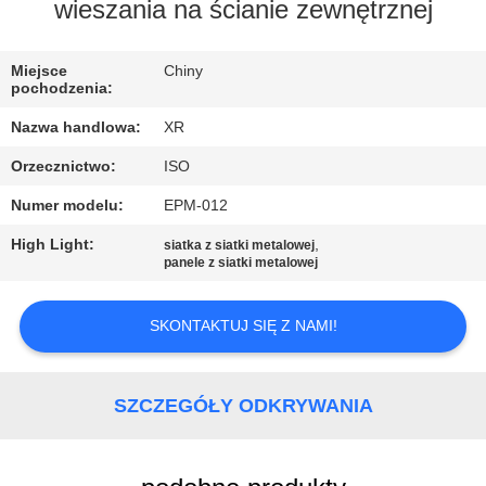
KONTROLA
wieszania na ścianie zewnętrznej
JAKOŚCI
Miejsce
Chiny
pochodzenia:
SKONTAKTUJ
Nazwa handlowa:
XR
SIĘ
Orzecznictwo:
ISO
Z
Numer modelu:
EPM-012
NAMI
High Light:
,
siatka z siatki metalowej
panele z siatki metalowej
POPROSIĆ
O
SKONTAKTUJ SIĘ Z NAMI!
WYCENĘ
SZCZEGÓŁY ODKRYWANIA
SITEMAP