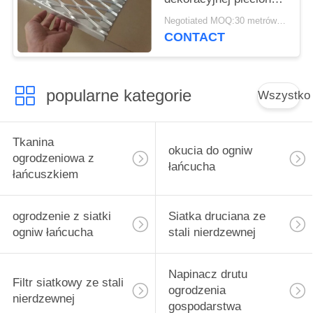
siatki aluminiowej
Negotiated MOQ:30 metrów kwadratowych
CONTACT
popularne kategorie
Wszystko
Tkanina
okucia do ogniw
ogrodzeniowa z
łańcucha
łańcuszkiem
ogrodzenie z siatki
Siatka druciana ze
ogniw łańcucha
stali nierdzewnej
Napinacz drutu
Filtr siatkowy ze stali
ogrodzenia
nierdzewnej
gospodarstwa