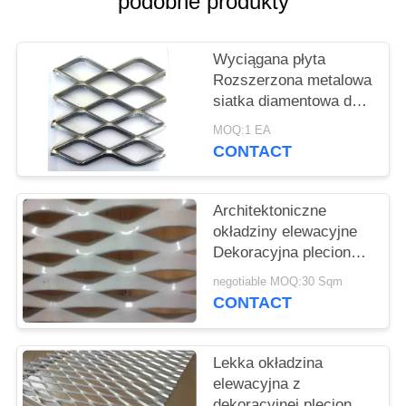
podobne produkty
PRIVACY
POLICY
Wyciągana płyta
Rozszerzona metalowa
siatka diamentowa do
ogrodzenia zoo
MOQ:1 EA
chodnika
CONTACT
Architektoniczne
okładziny elewacyjne
Dekoracyjna pleciona
siatka aluminiowa na
negotiable MOQ:30 Sqm
ścianę
CONTACT
Lekka okładzina
elewacyjna z
dekoracyjnej plecionej