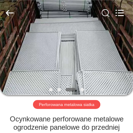
PING
XI
RUN
METAL
MESH
CO.,LTD.
All
Rights
DOM
Reserved.
PRODUKTY
O
NAS
WYCIECZKA
PO
Perforowana metalowa siatka
FABRYCE
Ocynkowane perforowane metalowe
ogrodzenie panelowe do przedniej