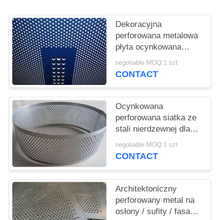
PRIVACY
POLICY
Dekoracyjna
perforowana metalowa
płyta ocynkowana
ogniowo dla paneli
negotiable MOQ:1 szt
sufitowych
CONTACT
Ocynkowana
perforowana siatka ze
stali nierdzewnej dla
wsparcia filtracji
negotiable MOQ:1 szt
CONTACT
Architektoniczny
perforowany metal na
osłony / sufity / fasady