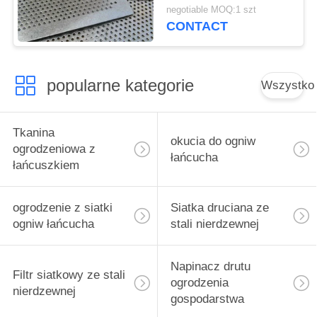
budynków / ściany
negotiable MOQ:1 szt
osłonowe
CONTACT
popularne kategorie
Wszystko
Tkanina
okucia do ogniw
ogrodzeniowa z
łańcucha
łańcuszkiem
ogrodzenie z siatki
Siatka druciana ze
ogniw łańcucha
stali nierdzewnej
Napinacz drutu
Filtr siatkowy ze stali
ogrodzenia
nierdzewnej
gospodarstwa