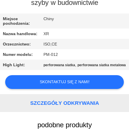
KONTROLA
szyby w budownictwie
JAKOŚCI
Miejsce
Chiny
pochodzenia:
SKONTAKTUJ
Nazwa handlowa:
XR
SIĘ
Orzecznictwo:
ISO,CE
Z
Numer modelu:
PM-012
NAMI
High Light:
,
perforowana siatka
perforowana siatka metalowa
POPROSIĆ
SKONTAKTUJ SIĘ Z NAMI!
O
WYCENĘ
SZCZEGÓŁY ODKRYWANIA
SITEMAP
podobne produkty