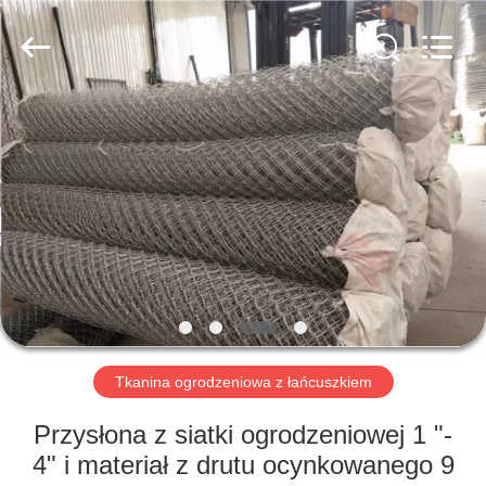
PING
XI
RUN
METAL
MESH
CO.,LTD.
All
Rights
DOM
Reserved.
PRODUKTY
O
NAS
WYCIECZKA
PO
Tkanina ogrodzeniowa z łańcuszkiem
FABRYCE
Przysłona z siatki ogrodzeniowej 1 "-
4" i materiał z drutu ocynkowanego 9