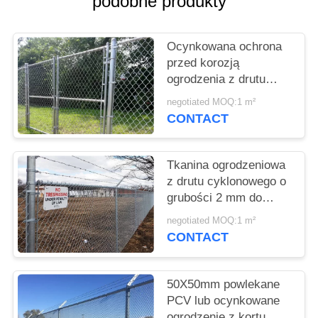
podobne produkty
PRIVACY
POLICY
Ocynkowana ochrona
przed korozją
ogrodzenia z drutu
diamentowego o
negotiated MOQ:1 m²
średnicy 2-3 mm
CONTACT
Tkanina ogrodzeniowa
z drutu cyklonowego o
grubości 2 mm do
paneli ogrodzeniowych
negotiated MOQ:1 m²
ze stali diamentowej
CONTACT
odporna na zużycie
50X50mm powlekane
PCV lub ocynkowane
ogrodzenie z kortu