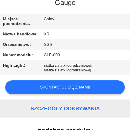
KONTROLA
Gauge
JAKOŚCI
Miejsce
Chiny
pochodzenia:
SKONTAKTUJ
Nazwa handlowa:
XR
SIĘ
Orzecznictwo:
SGS
Z
Numer modelu:
CLF-009
NAMI
High Light:
,
siatka z siatki ogrodzeniowej
siatka z siatki ogrodzeniowej
POPROSIĆ
O
SKONTAKTUJ SIĘ Z NAMI!
WYCENĘ
SZCZEGÓŁY ODKRYWANIA
SITEMAP